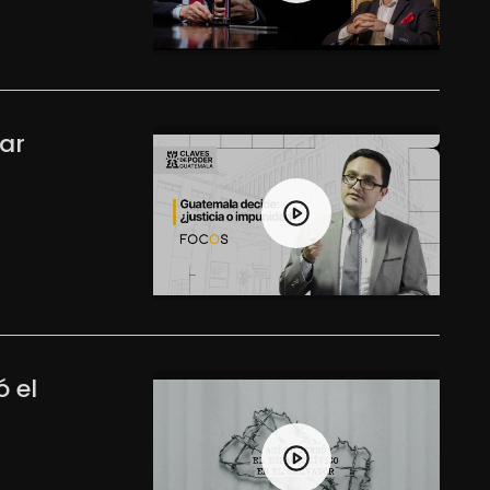
iar
ó el