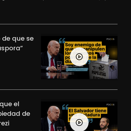
 de que se
áspora”
que el
piedad de
ezi