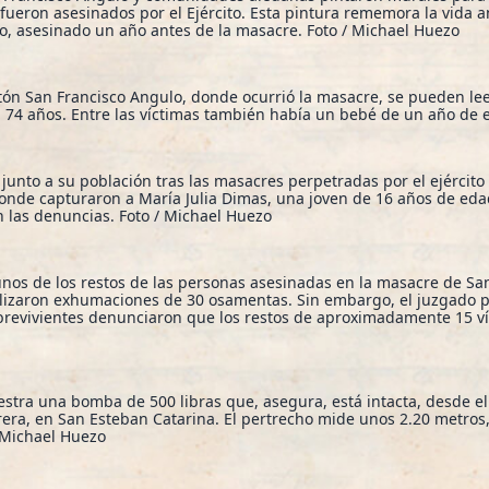
 fueron asesinados por el Ejército. Esta pintura rememora la vida 
, asesinado un año antes de la masacre. Foto / Michael Huezo
tón San Francisco Angulo, donde ocurrió la masacre, se pueden lee
 74 años. Entre las víctimas también había un bebé de un año de 
unto a su población tras las masacres perpetradas por el ejército 
 donde capturaron a María Julia Dimas, una joven de 16 años de eda
n las denuncias. Foto / Michael Huezo
nos de los restos de las personas asesinadas en la masacre de Sa
ealizaron exhumaciones de 30 osamentas. Sin embargo, el juzgado 
brevivientes denunciaron que los restos de aproximadamente 15 ví
stra una bomba de 500 libras que, asegura, está intacta, desde el
rrera, en San Esteban Catarina. El pertrecho mide unos 2.20 metro
 Michael Huezo