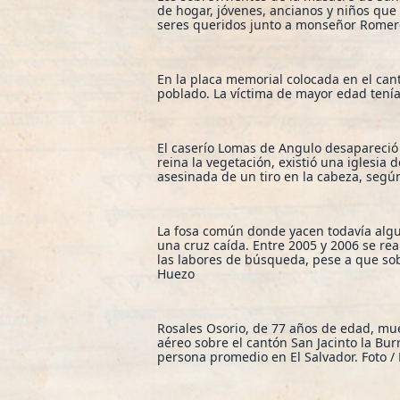
de hogar, jóvenes, ancianos y niños que
seres queridos junto a monseñor Romero
En la placa memorial colocada en el can
poblado. La víctima de mayor edad tenía
El caserío Lomas de Angulo desapareció j
reina la vegetación, existió una iglesia
asesinada de un tiro en la cabeza, segú
La fosa común donde yacen todavía algu
una cruz caída. Entre 2005 y 2006 se r
las labores de búsqueda, pese a que so
Huezo
Rosales Osorio, de 77 años de edad, mue
aéreo sobre el cantón San Jacinto la Bu
persona promedio en El Salvador. Foto /