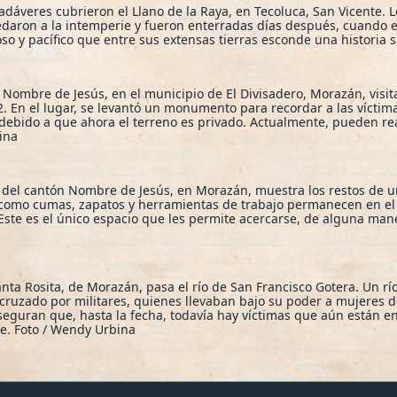
cadáveres cubrieron el Llano de la Raya, en Tecoluca, San Vicente.
daron a la intemperie y fueron enterradas días después, cuando el
oso y pacífico que entre sus extensas tierras esconde una historia 
Nombre de Jesús, en el municipio de El Divisadero, Morazán, visita
. En el lugar, se levantó un monumento para recordar a las víctim
 debido a que ahora el terreno es privado. Actualmente, pueden rea
ina
e del cantón Nombre de Jesús, en Morazán, muestra los restos de 
s como cumas, zapatos y herramientas de trabajo permanecen en el
 Este es el único espacio que les permite acercarse, de alguna man
ta Rosita, de Morazán, pasa el río de San Francisco Gotera. Un río 
 cruzado por militares, quienes llevaban bajo su poder a mujeres d
seguran que, hasta la fecha, todavía hay víctimas que aún están en
te. Foto / Wendy Urbina