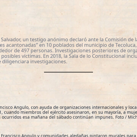
 Salvador, un testigo anónimo declaró ante la Comisión de 
es acantonadas” en 10 poblados del municipio de Tecoluca,
dedor de 497 personas. Investigaciones posteriores de o
e posibles víctimas. En 2018, la Sala de lo Constitucional in
e diligenciara investigaciones.
ncisco Angulo, con ayuda de organizaciones internacionales y local
981, cuando miembros del ejército asesinaron, en su mayoría, a mu
s ocurridos esa mañana del sábado continúan impunes. Foto / Mic
n Francisco Angulo y comunidades aledañas pintaron murales para