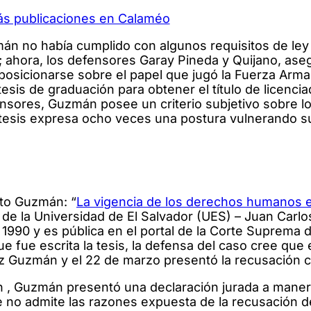
ás publicaciones en Calaméo
án no había cumplido con algunos requisitos de ley 
; ahora, los defensores Garay Pineda y Quijano, as
 posicionarse sobre el papel que jugó la Fuerza Arma
sis de graduación para obtener el título de licenci
ensores, Guzmán posee un criterio subjetivo sobre 
 tesis expresa ocho veces una postura vulnerando s
rto Guzmán: “
La vigencia de los derechos humanos 
 de la Universidad de El Salvador (UES) – Juan Carlo
n 1990 y es pública en el portal de la Corte Suprema d
 fue escrita la tesis, la defensa del caso cree que e
uez Guzmán y el 22 de marzo presentó la recusación c
ón , Guzmán presentó una declaración jurada a mane
no admite las razones expuesta de la recusación d