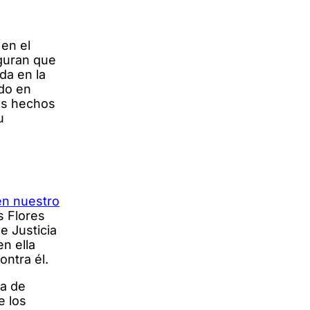
en el
eguran que
da en la
ado en
los hechos
u
en nuestro
s Flores
e Justicia
n ella
ontra él.
ra de
e los