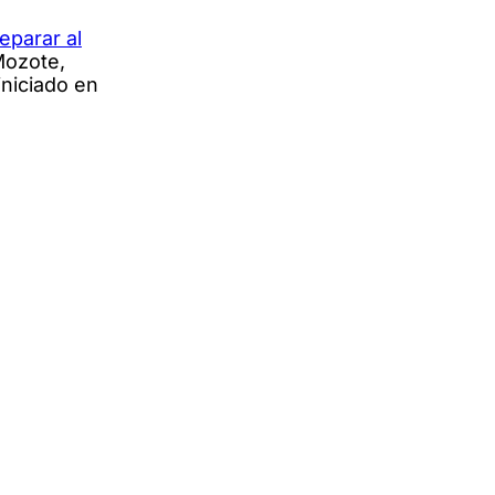
separar al
 Mozote,
iniciado en