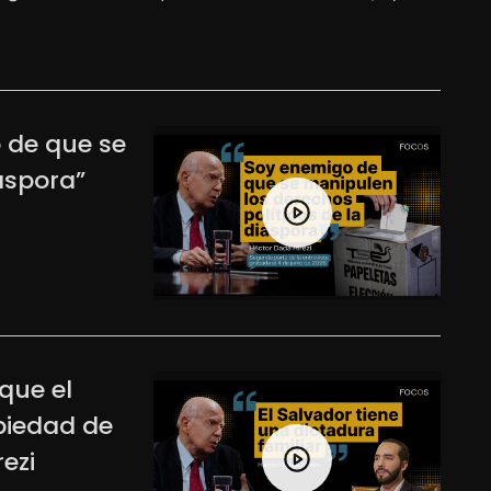
 de que se
áspora”
que el
piedad de
ezi