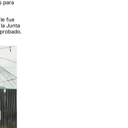
s para
le fue
la Junta
aprobado.