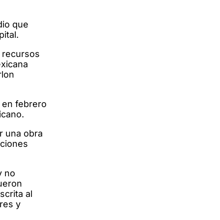
dio que
ital.
s recursos
exicana
rlon
 en febrero
icano.
r una obra
aciones
y no
fueron
crita al
res y