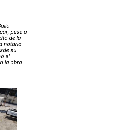
allo
car, pese a
eño de la
a notaria
esde su
ó el
n la obra