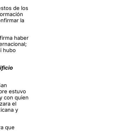
stos de los
formación
nfirmar la
firma haber
ernacional;
Si hubo
ficio
San
mpre estuvo
 y con quien
zara el
xicana y
ra que