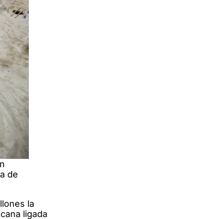
an
ta de
llones la
cana ligada