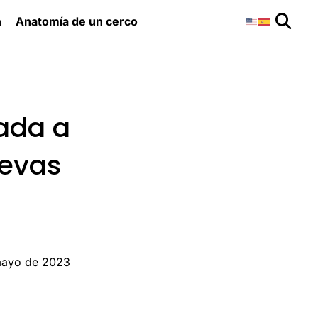
n
Anatomía de un cerco
ada a
uevas
mayo de 2023