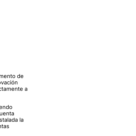
amento de
ovación
ectamente a
iendo
cuenta
stalada la
ntas