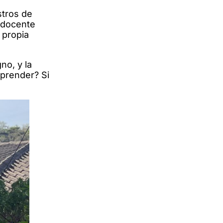
stros de
o docente
 propia
no, y la
aprender? Si