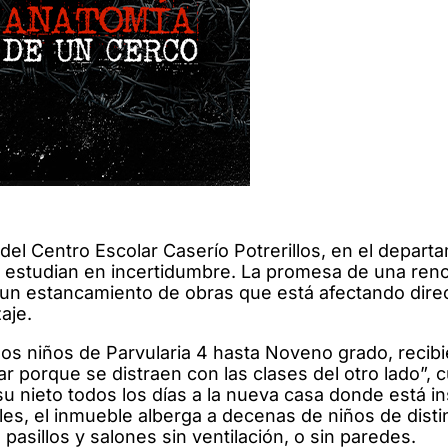
el Centro Escolar Caserío Potrerillos, en el depart
r, estudian en incertidumbre. La promesa de una ren
n un estancamiento de obras que está afectando dir
aje.
los niños de Parvularia 4 hasta Noveno grado, recib
r porque se distraen con las clases del otro lado”, 
u nieto todos los días a la nueva casa donde está in
es, el inmueble alberga a decenas de niños de disti
asillos y salones sin ventilación, o sin paredes.