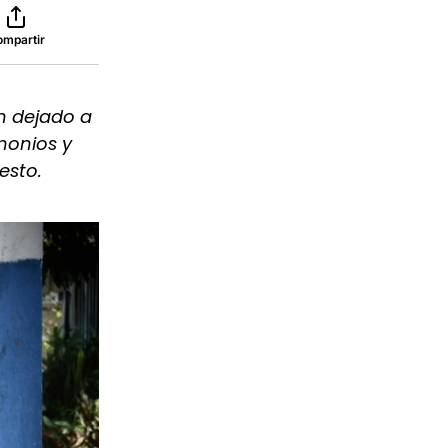
ompartir
an dejado a
monios y
esto.