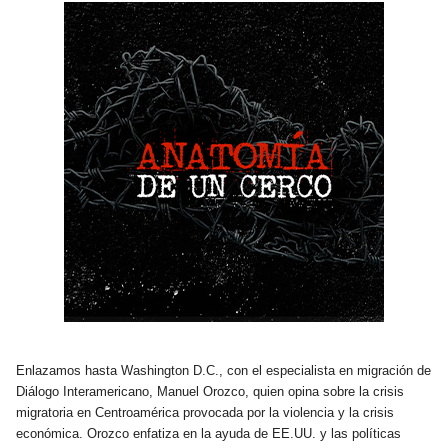
Enlazamos hasta Washington D.C., con el especialista en migración de
Diálogo Interamericano, Manuel Orozco, quien opina sobre la crisis
migratoria en Centroamérica provocada por la violencia y la crisis
económica. Orozco enfatiza en la ayuda de EE.UU. y las políticas