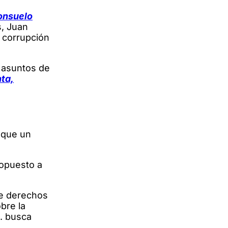
Consuelo
s, Juan
a corrupción
 asuntos de
nta,
 que un
 opuesto a
de derechos
bre la
U. busca