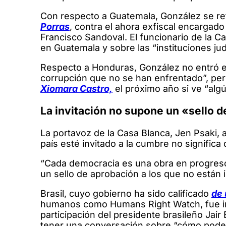
Con respecto a Guatemala, González se ref
Porras
, contra el ahora exfiscal encargado 
Francisco Sandoval. El funcionario de la C
en Guatemala y sobre las “instituciones judi
Respecto a Honduras, González no entró e
corrupción que no se han enfrentado”, pero
Xiomara Castro,
el próximo año si ve “alg
La invitación no supone un «sello 
La portavoz de la Casa Blanca, Jen Psaki,
país esté invitado a la cumbre no significa
“Cada democracia es una obra en progreso”
un sello de aprobación a los que no están i
Brasil, cuyo gobierno ha sido calificado
de
humanos como Humans Right Watch, fue inv
participación del presidente brasileño Jai
tener una conversación sobre “cómo poder