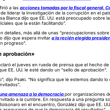
irió a las
acciones tomadas por la fiscal general, 
de liderar la investigación de la corrupción en el paí
asa Blanca dijo que EE. UU. está preocupado sobre l
ciales que la están facilitando”.
n detalles, más allá de unas “preocupaciones sobre
 dijo que espera invitar
a la recién elegida preside
ún progreso”.
de aprobación»
 aclaró el jueves en rueda de prensa que el hecho de
 que EE. UU. le esté dando un “sello de aprobación”.
, dijo Psaki. “No significa que le estemos dando lo
nvitados”.
 una amenaza a la democracia
por organizaciones 
itado a la cumbre. En respuesta a una pregunta so
r Bolsonaro en el encuentro, González dijo que EE. U
 asegurarse de que la democracia dé resultados”.