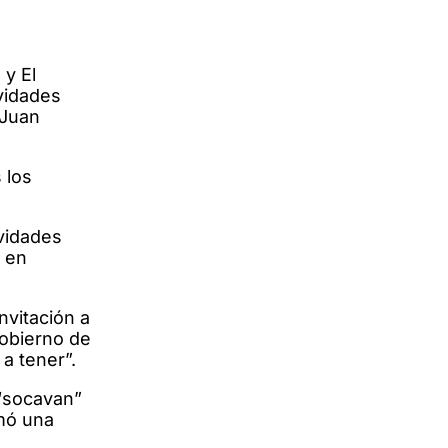
y El
vidades
 Juan
 los
vidades
, en
nvitación a
gobierno de
a tener”.
 “socavan”
amó una