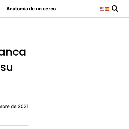
n
Anatomía de un cerco
lanca
 su
embre de 2021