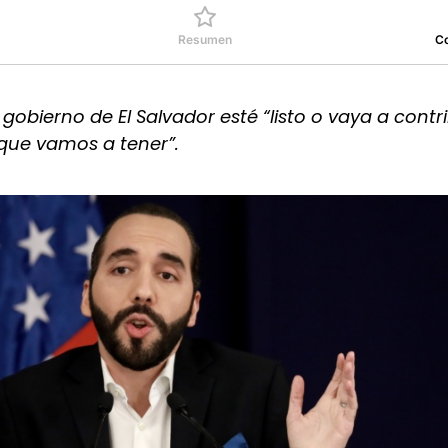
Resumen
C
gobierno de El Salvador esté “listo o vaya a contri
que vamos a tener”.