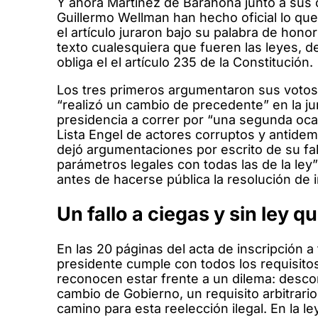
Y ahora Martínez de Barahona junto a sus 
Guillermo Wellman han hecho oficial lo qu
el artículo juraron bajo su palabra de hono
texto cualesquiera que fueren las leyes, d
obliga el el artículo 235 de la Constitución.
Los tres primeros argumentaron sus votos
“realizó un cambio de precedente” en la jur
presidencia a correr por “una segunda oca
Lista Engel de actores corruptos y antide
dejó argumentaciones por escrito de su fall
parámetros legales con todas las de la le
antes de hacerse pública la resolución de i
Un fallo a ciegas y sin ley q
En las 20 páginas del acta de inscripción 
presidente cumple con todos los requisito
reconocen estar frente a un dilema: desco
cambio de Gobierno, un requisito arbitrario 
camino para esta reelección ilegal. En la l