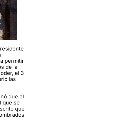
presidente
a
a permitir
s de la
oder, el 3
rió las
minó que el
l que se
scrito que
 nombrados