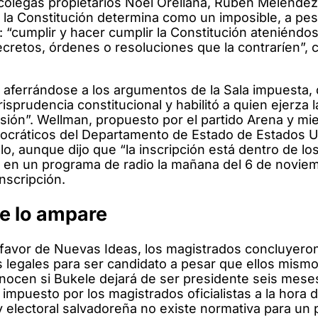
colegas propietarios Noel Orellana, Rubén Meléndez
e la Constitución determina como un imposible, a pe
r: “cumplir y hacer cumplir la Constitución ateniéndo
ecretos, órdenes o resoluciones que la contraríen”, 
 aferrándose a los argumentos de la Sala impuesta,
isprudencia constitucional y habilitó a quien ejerza l
sión”. Wellman, propuesto por el partido Arena y mi
mocráticos del Departamento de Estado de Estados U
o, aunque dijo que “la inscripción está dentro de lo
y” en un programa de radio la mañana del 6 de novie
nscripción.
ue lo ampare
a favor de Nuevas Ideas, los magistrados concluyero
s legales para ser candidato a pesar que ellos mism
nocen si Bukele dejará de ser presidente seis mese
impuesto por los magistrados oficialistas a la hora d
ey electoral salvadoreña no existe normativa para un