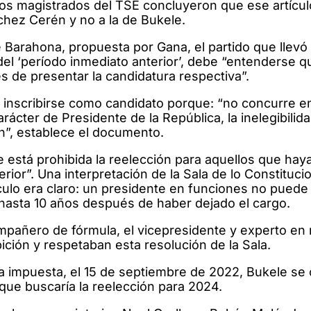
los magistrados del TSE concluyeron que ese artícul
nchez Cerén y no a la de Bukele.
Barahona, propuesta por Gana, el partido que llevó 
el ‘período inmediato anterior’, debe “entenderse qu
s de presentar la candidatura respectiva”.
 inscribirse como candidato porque: “no concurre e
er de Presidente de la República, la inelegibilid
Cn”, establece el documento.
ue está prohibida la reelección para aquellos que hay
rior”. Una interpretación de la Sala de lo Constituci
culo era claro: un presidente en funciones no puede
 hasta 10 años después de haber dejado el cargo.
ompañero de fórmula, el vicepresidente y experto en
bición y respetaban esta resolución de la Sala.
la impuesta, el 15 de septiembre de 2022, Bukele se 
que buscaría la reelección para 2024.