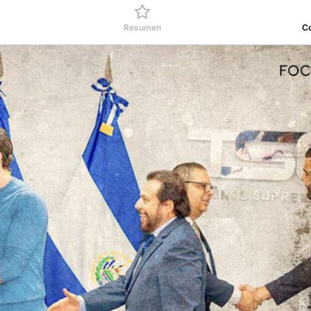
Resumen
C