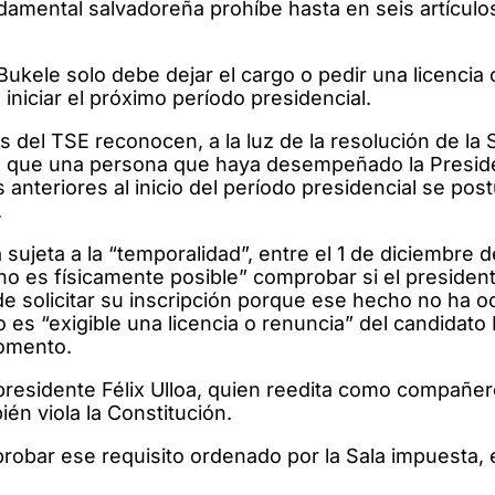
undamental salvadoreña prohíbe hasta en seis artículo
Bukele solo debe dejar el cargo o pedir una licencia
niciar el próximo período presidencial.
s del TSE reconocen, a la luz de la resolución de la 
o que una persona que haya desempeñado la Preside
 anteriores al inicio del período presidencial se pos
.
sujeta a la “temporalidad”, entre el 1 de diciembre d
 “no es físicamente posible” comprobar si el preside
e solicitar su inscripción porque ese hecho no ha o
o es “exigible una licencia o renuncia” del candidato
momento.
presidente Félix Ulloa, quien reedita como compañe
én viola la Constitución.
bar ese requisito ordenado por la Sala impuesta, e