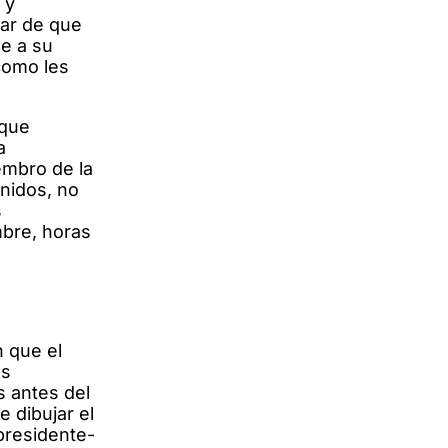
 y
sar de que
se a su
como les
 que
a
embro de la
nidos, no
s
mbre, horas
n que el
os
s antes del
e dibujar el
 presidente-