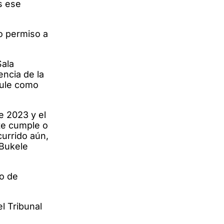
s ese
 o permiso a
Sala
ncia de la
tule como
e 2023 y el
nte cumple o
currido aún,
 Bukele
ro de
l Tribunal