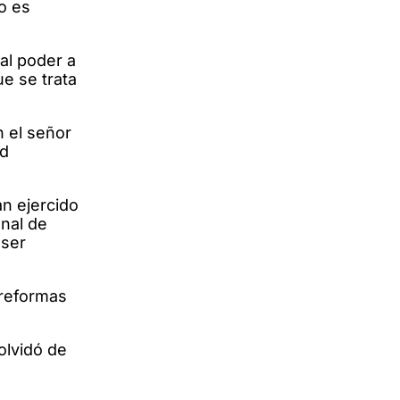
o es
al poder a
e se trata
n el señor
ad
an ejercido
onal de
 ser
 reformas
olvidó de