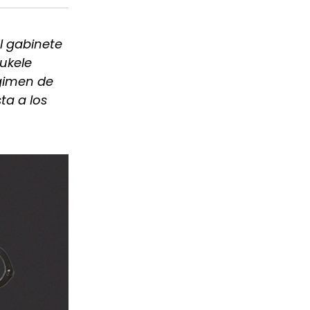
l gabinete
Bukele
égimen de
ta a los