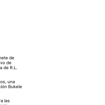
inete de
ivo de
a de R.L.
zos, una
ción Bukele
a las