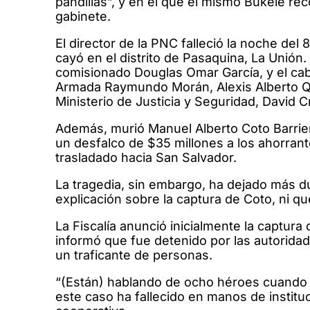
pandillas”, y en el que el mismo Bukele r
gabinete.
El director de la PNC falleció la noche del
cayó en el distrito de Pasaquina, La Unión
comisionado Douglas Omar García, y el cab
Armada Raymundo Morán, Alexis Alberto Qui
Ministerio de Justicia y Seguridad, David 
Además, murió Manuel Alberto Coto Barrie
un desfalco de $35 millones a los ahorrant
trasladado hacia San Salvador.
La tragedia, sin embargo, ha dejado más d
explicación sobre la captura de Coto, ni qu
La Fiscalía anunció inicialmente la captura
informó que fue detenido por las autorid
un traficante de personas.
“(Están) hablando de ocho héroes cuando 
este caso ha fallecido en manos de institu