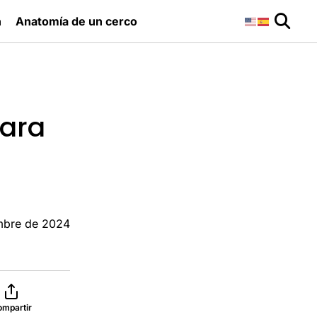
n
Anatomía de un cerco
para
embre de 2024
ompartir