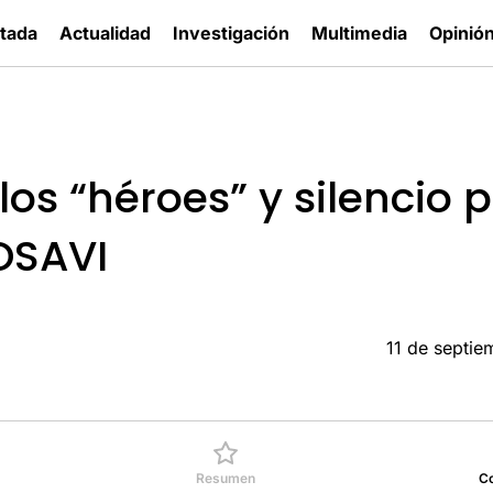
tada
Actualidad
Investigación
Multimedia
Opinió
os “héroes” y silencio 
OSAVI
11 de septi
Resumen
C