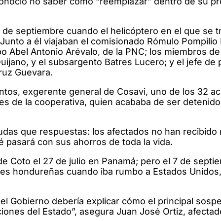
econoció no saber cómo “reemplazar” dentro de su pr
 8 de septiembre cuando el helicóptero en el que se 
. Junto a él viajaban el comisionado Rómulo Pompilio
o Abel Antonio Arévalo, de la PNC; los miembros de
jano, y el subsargento Batres Lucero; y el jefe de 
Cruz Guevara.
ntos, exgerente general de Cosavi, uno de los 32 a
es de la cooperativa, quien acababa de ser detenido
udas que respuestas: los afectados no han recibido
é pasará con sus ahorros de toda la vida.
 de Coto el 27 de julio en Panamá; pero el 7 de septi
ades hondureñas cuando iba rumbo a Estados Unidos,
el Gobierno debería explicar cómo el principal sos
ciones del Estado”, asegura Juan José Ortiz, afectad