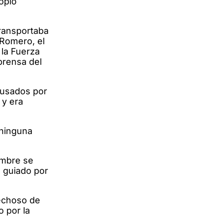
opio
transportaba
 Romero, el
 la Fuerza
prensa del
cusados por
 y era
 ninguna
embre se
 guiado por
pechoso de
o por la