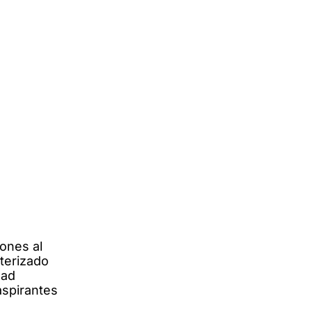
ones al
terizado
dad
aspirantes