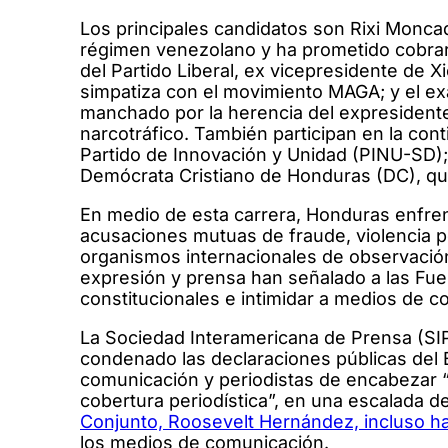
Los principales candidatos son Rixi Moncada
régimen venezolano y ha prometido cobrar
del Partido Liberal, ex vicepresidente de 
simpatiza con el movimiento MAGA; y el exa
manchado por la herencia del expresiden
narcotráfico. También participan en la con
Partido de Innovación y Unidad (PINU-SD); y
Demócrata Cristiano de Honduras (DC), que 
En medio de esta carrera, Honduras enfrenta
acusaciones mutuas de fraude, violencia pol
organismos internacionales de observación 
expresión y prensa han señalado a las F
constitucionales e intimidar a medios de c
La Sociedad Interamericana de Prensa (SIP
condenado las declaraciones públicas del 
comunicación y periodistas de encabezar “c
cobertura periodística”, en una escalada del
Conjunto, Roosevelt Hernández, incluso h
los medios de comunicación.