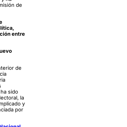
misión de
e
ítica,
ción entre
nuevo
nterior de
cia
ria
s
 ha sido
ctoral, la
omplicado y
nciada por
 Nacional