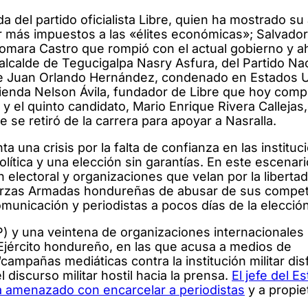
 del partido oficialista Libre, quien ha mostrado su
 más impuestos a las «élites económicas»; Salvador
Xiomara Castro que rompió con el actual gobierno y a
lcalde de Tegucigalpa Nasry Asfura, del Partido Nac
te Juan Orlando Hernández, condenado en Estados 
tienda Nelson Ávila, fundador de Libre que hoy compi
 el quinto candidato, Mario Enrique Rivera Callejas,
se retiró de la carrera para apoyar a Nasralla.
 una crisis por la falta de confianza en las instituc
ítica y una elección sin garantías. En este escenari
electoral y organizaciones que velan por la liberta
uerzas Armadas hondureñas de abusar de sus compe
omunicación y periodistas a pocos días de la elecció
) y una veintena de organizaciones internacionales
Ejército hondureño, en las que acusa a medios de
ampañas mediáticas contra la institución militar di
 discurso militar hostil hacia la prensa.
El jefe del 
a amenazado con encarcelar a periodistas
y a propie