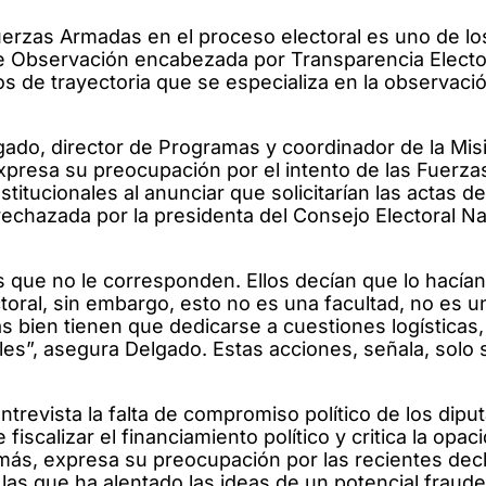
 Fuerzas Armadas en el proceso electoral es uno de l
 de Observación encabezada por Transparencia Electo
os de trayectoria que se especializa en la observaci
ado, director de Programas y coordinador de la Mis
xpresa su preocupación por el intento de las Fuerz
itucionales al anunciar que solicitarían las actas de
e rechazada por la presidenta del Consejo Electoral Na
s que no le corresponden. Ellos decían que lo hacían
ctoral, sin embargo, esto no es una facultad, no es u
 bien tienen que dedicarse a cuestiones logísticas,
les”, asegura Delgado. Estas acciones, señala, solo
ntrevista la falta de compromiso político de los dipu
iscalizar el financiamiento político y critica la opac
emás, expresa su preocupación por las recientes dec
n las que ha alentado las ideas de un potencial fraude