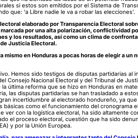
orales si estos son emitidos por el Sistema de Trans
do que: ‘a Libre nadie le va a robar las elecciones’.
electoral elaborado por Transparencia Electoral sobr
arcada por una alta polarización, conflictividad pol
es y los resultados, así como un clima de confronta
 de Justicia Electoral.
a mismo en Honduras a pocas horas de elegir a un 
tivo. Hemos sido testigos de disputas partidarias al i
el Consejo Nacional Electoral y del Tribunal de Justi
 la última reforma que se hizo en Honduras en mate
ria, las disputas partidarias se han trasladado a esto
gran incertidumbre al electorado hondureño, ya que
s básicas como el funcionamiento del cronograma ele
e ver con la logística electoral, ha sido altamente c
izado el proceso electoral, cuestión que ha sido denu
EA) y por la Unión Europea.
calía, para amenazar a integrantes tanto del Consejo