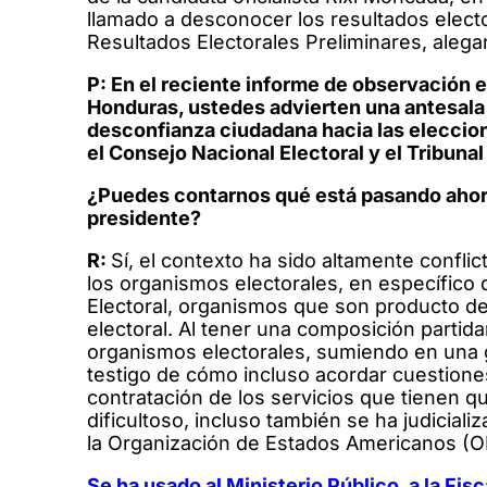
llamado a desconocer los resultados elect
Resultados Electorales Preliminares, alegan
P: En el reciente informe de observación 
Honduras, ustedes advierten una antesala m
desconfianza ciudadana hacia las eleccion
el Consejo Nacional Electoral y el Tribunal
¿Puedes contarnos qué está pasando ahor
presidente?
R:
Sí, el contexto ha sido altamente conflic
los organismos electorales, en específico d
Electoral, organismos que son producto de
electoral. Al tener una composición partida
organismos electorales, sumiendo en una 
testigo de cómo incluso acordar cuestione
contratación de los servicios que tienen qu
dificultoso, incluso también se ha judicial
la Organización de Estados Americanos (O
Se ha usado al Ministerio Público, a la Fis