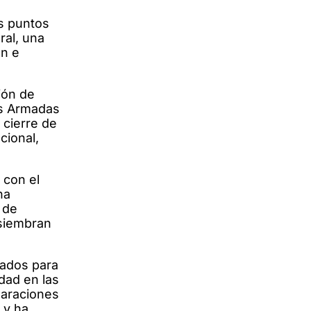
os puntos
ral, una
ón e
ión de
as Armadas
 cierre de
cional,
 con el
na
 de
 siembran
tados para
idad en las
laraciones
 y ha