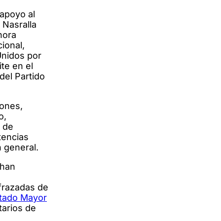
 apoyo al
 Nasralla
hora
ional,
Unidos por
te en el
del Partido
iones,
o,
d de
tencias
n general.
 han
sfrazadas de
Estado Mayor
tarios de