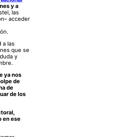
nes y a
tel, las
ron– acceder
ión.
 a las
ones que se
 duda y
mbre.
e ya nos
golpe de
na de
uar de los
toral,
o en ese