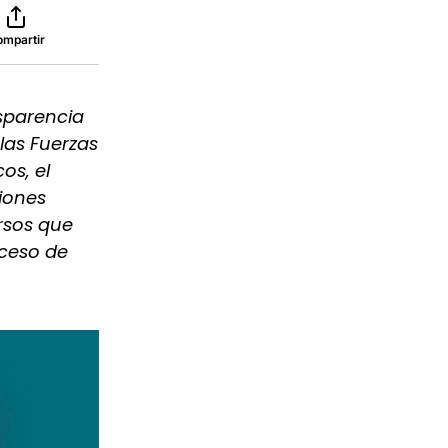
ompartir
nsparencia
 las Fuerzas
os, el
iones
rsos que
oceso de