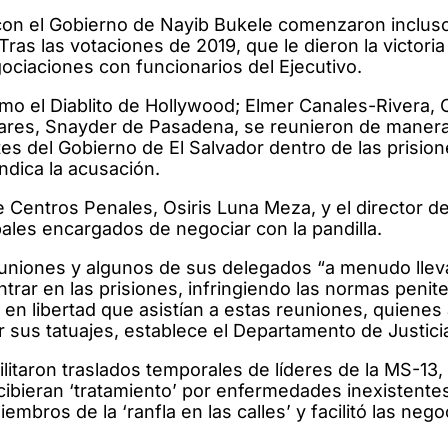
on el Gobierno de Nayib Bukele comenzaron inclus
Tras las votaciones de 2019, que le dieron la victori
ociaciones con funcionarios del Ejecutivo.
o el Diablito de Hollywood; Elmer Canales-Rivera, 
dares, Snayder de Pasadena, se reunieron de manera
es del Gobierno de El Salvador dentro de las prisio
indica la acusación.
 Centros Penales, Osiris Luna Meza, y el director de
ipales encargados de negociar con la pandilla.
euniones y algunos de sus delegados “a menudo lle
trar en las prisiones, infringiendo las normas penite
 en libertad que asistían a estas reuniones, quiene
r sus tatuajes, establece el Departamento de Justici
litaron traslados temporales de líderes de la MS-13, 
ecibieran ‘tratamiento’ por enfermedades inexistentes
mbros de la ‘ranfla en las calles’ y facilitó las nego