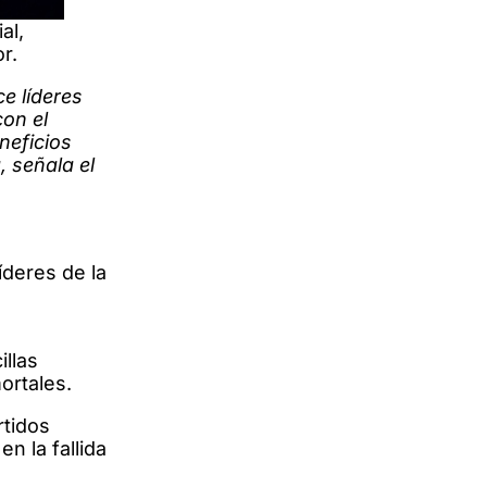
al,
r.
e líderes
con el
neficios
, señala el
íderes de la
illas
ortales.
rtidos
n la fallida