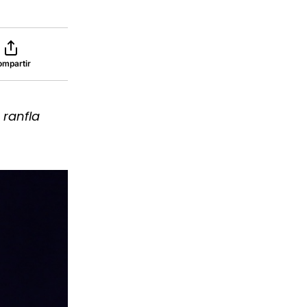
ompartir
 ranfla