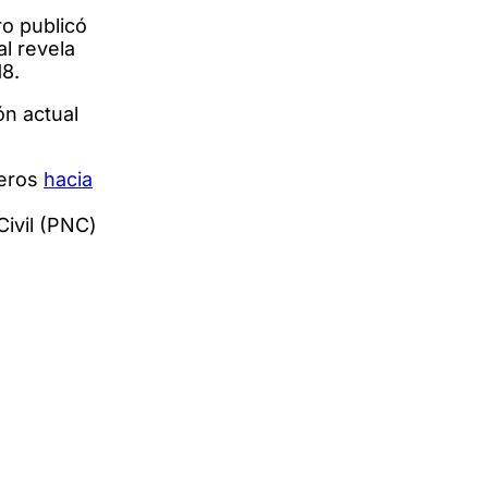
ro publicó
l revela
18.
ón actual
leros
hacia
Civil (PNC)