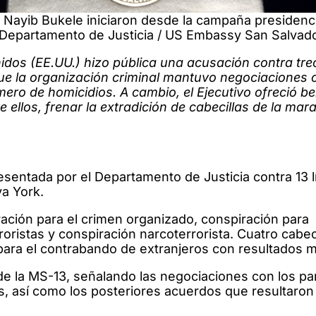
 Nayib Bukele iniciaron desde la campaña presidenci
 Departamento de Justicia / US Embassy San Salvado
dos (EE.UU.) hizo pública una acusación contra trec
que la organización criminal mantuvo negociaciones 
ero de homicidios. A cambio, el Ejecutivo ofreció be
re ellos, frenar la extradición de cabecillas de la mara
esentada por el Departamento de Justicia contra 13 l
va York.
ción para el crimen organizado, conspiración para
roristas y conspiración narcoterrorista. Cuatro cabec
ara el contrabando de extranjeros con resultados m
 de la MS-13, señalando las negociaciones con los pa
, así como los posteriores acuerdos que resultaron e
.