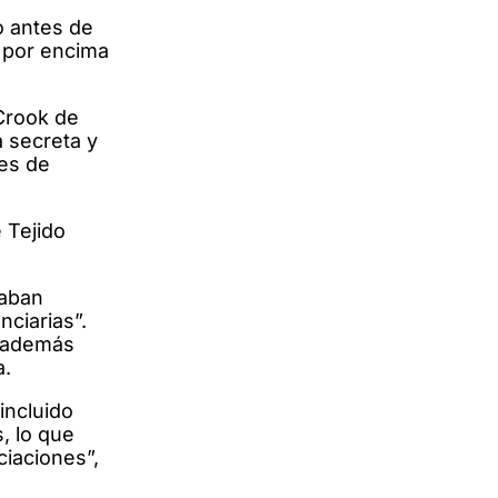
o antes de
a por encima
Crook de
 secreta y
nes de
 Tejido
vaban
nciarias”.
s además
a.
incluido
, lo que
ciaciones”,