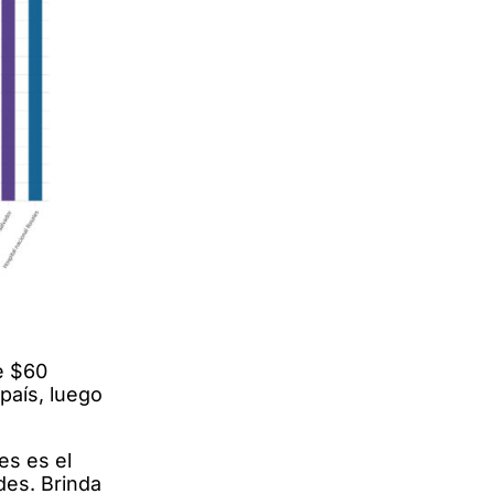
de $60
país, luego
es es el
des. Brinda