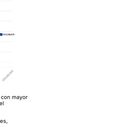
s con mayor
el
es,