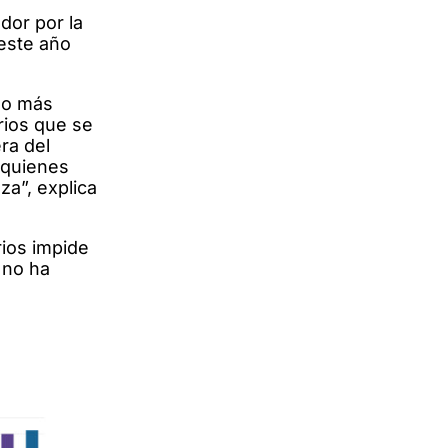
dor por la
 este año
cho más
rios que se
ra del
 quienes
za”, explica
rios impide
 no ha