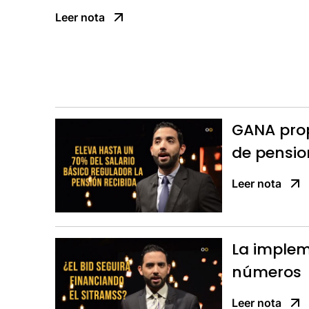
Leer nota
GANA prop
de pensio
Leer nota
La implem
números
Leer nota