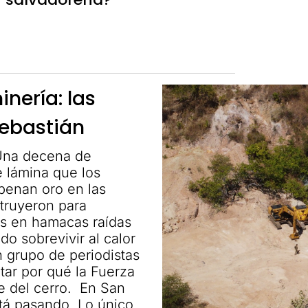
nería: las
Sebastián
 Una decena de
 lámina que los
penan oro en las
struyeron para
os en hamacas raídas
o sobrevivir al calor
n grupo de periodistas
tar por qué la Fuerza
e del cerro. En San
tá pasando. Lo único