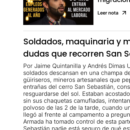
Leer nota
Soldados, maquinaria y mi
dudas que recorren San 
Por Jaime Quintanilla y Andrés Dimas
soldados descansan en una champa de
güiriseros, mineros artesanales que pe
entrañas del cerro San Sebastián, con
resguardarse del sol. Estaban acostad
sin sus chaquetas camufladas, intentand
polvoso de las 2 de la tarde, cuando u
llegó al frente al campamento a pregun
Armada ha tomado control de esta part
Sebastián nadie está seguro de qué es