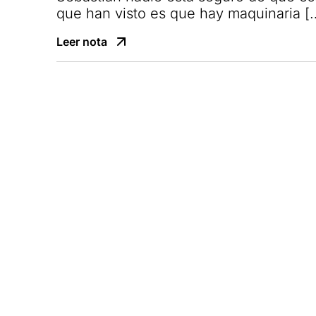
que han visto es que hay maquinaria [
Leer nota
Empresa bi
para cust
en paraíso
Leer nota
Menstruar
Leer nota