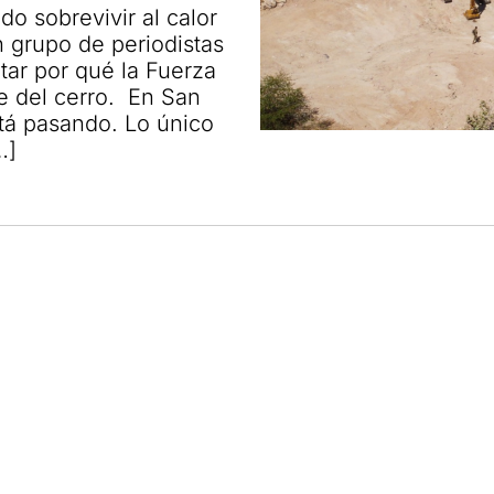
o sobrevivir al calor
n grupo de periodistas
tar por qué la Fuerza
e del cerro. En San
tá pasando. Lo único
…]
tcoin eligió a El Salvador
odiar $2.1 millones de casinos
s fiscales
 en las cárceles de Bukele