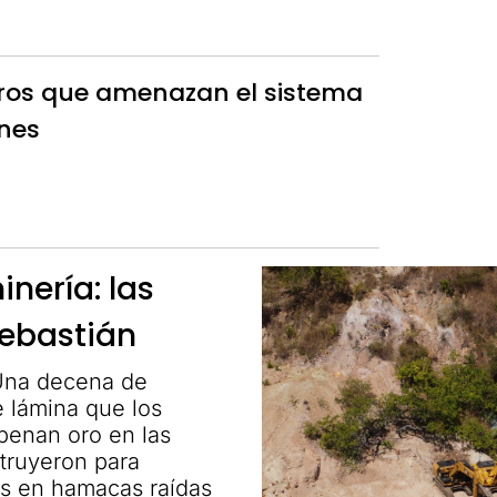
ros que amenazan el sistema
nes
nería: las
Sebastián
 Una decena de
 lámina que los
penan oro en las
struyeron para
os en hamacas raídas