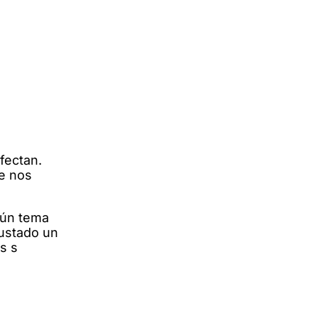
fectan.
ue nos
gún tema
gustado un
s s