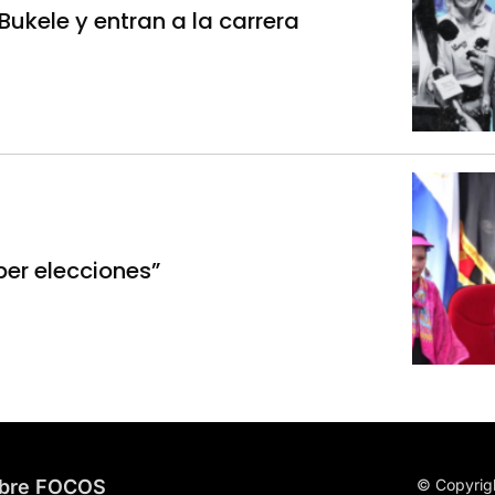
ukele y entran a la carrera
ber elecciones”
bre FOCOS
© Copyrig