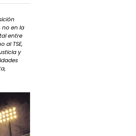
sición
 no en la
tal entre
o al TSE,
sticia y
nidades
ta,