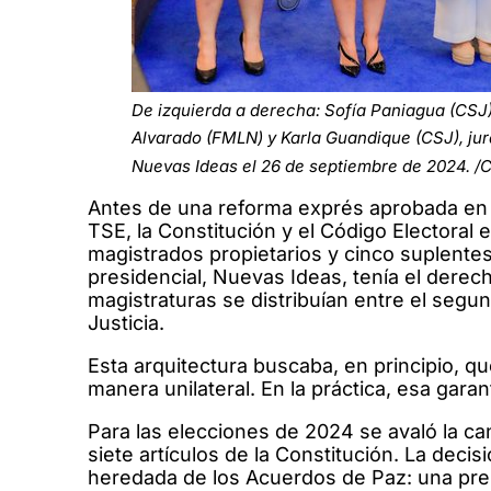
De izquierda a derecha: Sofía Paniagua (CSJ
Alvarado (FMLN) y Karla Guandique (CSJ), ju
Nuevas Ideas el 26 de septiembre de 2024. /C
Antes de una reforma exprés aprobada en ab
TSE, la Constitución y el Código Electoral e
magistrados propietarios y cinco suplentes
presidencial, Nuevas Ideas, tenía el derec
magistraturas se distribuían entre el segu
Justicia.
Esta arquitectura buscaba, en principio, que
manera unilateral. En la práctica, esa gara
Para las elecciones de 2024 se avaló la c
siete artículos de la Constitución. La deci
heredada de los Acuerdos de Paz: una pres