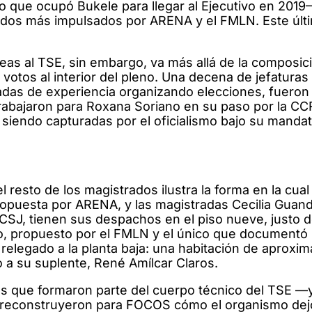
 que ocupó Bukele para llegar al Ejecutivo en 2019—
 dos más impulsados por ARENA y el FMLN. Este últi
eas al TSE, sin embargo, va más allá de la composic
 votos al interior del pleno. Una decena de jefatura
adas de experiencia organizando elecciones, fueron
rabajaron para Roxana Soriano en su paso por la CCR
 siendo capturadas por el oficialismo bajo su manda
el resto de los magistrados ilustra la forma en la cua
propuesta por ARENA, y las magistradas Cecilia Guan
 CSJ, tienen sus despachos en el piso nueve, justo 
ado, propuesto por el FMLN y el único que documentó
 relegado a la planta baja: una habitación de aprox
o a su suplente, René Amílcar Claros.
s que formaron parte del cuerpo técnico del TSE 
reconstruyeron para FOCOS cómo el organismo dej