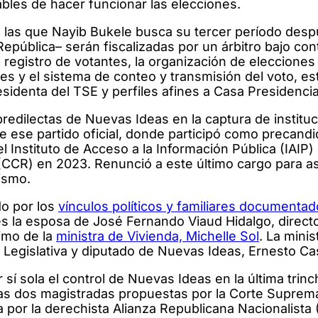
bles de hacer funcionar las elecciones.
n las que Nayib Bukele busca su tercer período des
epública– serán fiscalizadas por un árbitro bajo contr
l registro de votantes, la organización de elecciones
ales y el sistema de conteo y transmisión del voto, es
identa del TSE y perfiles afines a Casa Presidencia
redilectas de Nuevas Ideas en la captura de institu
de ese partido oficial, donde participó como precandi
el Instituto de Acceso a la Información Pública (IAIP
(CCR) en 2023. Renunció a este último cargo para as
lismo.
o por los
vínculos políticos y familiares documentad
s la esposa de José Fernando Viaud Hidalgo, direct
rimo de la
ministra de Vivienda, Michelle Sol
. La minis
 Legislativa y diputado de Nuevas Ideas, Ernesto Ca
sí sola el control de Nuevas Ideas en la última trinc
e las dos magistradas propuestas por la Corte Suprem
a por la derechista Alianza Republicana Nacionalist