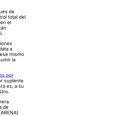
pués de
ol total del
 en el
tán
l.
ciones
data a
) ese mismo
umir la
os por
or suplente
tra es, a su
stro.
hera
a de
a (ARENA)