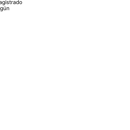
agistrado
ngún