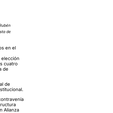
 Rubén
sta de
os en el
o
 elección
as cuatro
a de
al de
titucional.
contravenía
tructura
n Alianza