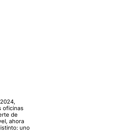
 2024,
s oficinas
erte de
el, ahora
istinto: uno
e