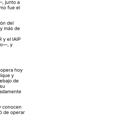
, junto a
mo fue el
ión del
s y más de
 y el IAIP
to—, y
l opera hoy
dique y
debajo de
 su
imadamente
—y conocen
ó de operar