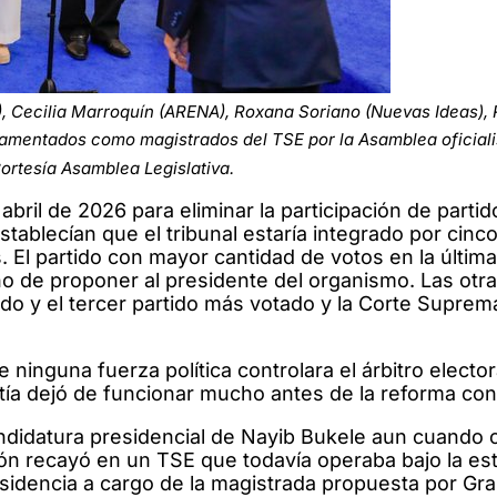
), Cecilia Marroquín (ARENA), Roxana Soriano (Nuevas Ideas),
ramentados como magistrados del TSE por la Asamblea oficiali
ortesía Asamblea Legislativa.
ril de 2026 para eliminar la participación de partid
stablecían que el tribunal estaría integrado por cinc
. El partido con mayor cantidad de votos en la última
ho de proponer al presidente del organismo. Las otr
ndo y el tercer partido más votado y la Corte Suprem
 ninguna fuerza política controlara el árbitro elector
ntía dejó de funcionar mucho antes de la reforma cons
andidatura presidencial de Nayib Bukele aun cuando 
sión recayó en un TSE que todavía operaba bajo la es
idencia a cargo de la magistrada propuesta por Gra