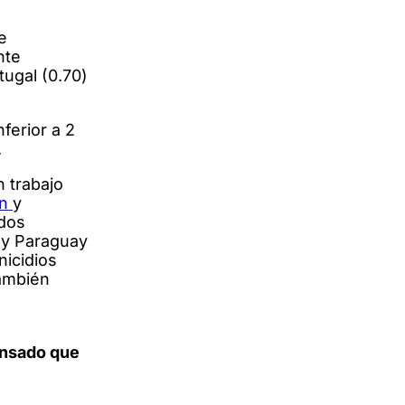
e
nte
tugal (0.70)
inferior a 2
.
n trabajo
ón
y
 dos
y y Paraguay
nicidios
también
ensado que