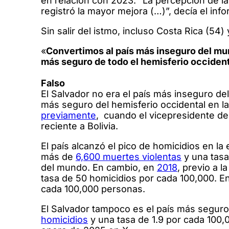
en relación con 2023. “La percepción de la
registró la mayor mejora (…)”, decía el in
Sin salir del istmo, incluso Costa Rica (5
«
Convertimos al país más inseguro del m
más seguro de todo el hemisferio occiden
Falso
El Salvador no era el país más inseguro de
más seguro del hemisferio occidental en la
previamente
, cuando el vicepresidente de 
reciente a Bolivia.
El país alcanzó el pico de homicidios en la
más de
6,600 muertes violentas
y una tasa
del mundo. En cambio, en
2018
, previo a l
tasa de 50 homicidios por cada 100,000. En
cada 100,000 personas.
El Salvador tampoco es el país más seguro 
homicidios
y una tasa de 1.9 por cada 100,