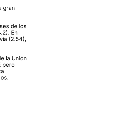
a gran
ses de los
.2). En
via (2.54),
de la Unión
E pero
ta
los.