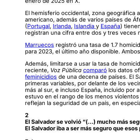
enero de 2025 en X.
El hemisferio occidental, zona geográfica 
americano, además de varios países de Áfri
(
Portugal
,
Irlanda
,
Islandia
y
España
) tiene
registran una cifra entre dos y tres veces
Marruecos
registró una tasa de 1.7 homici
para 2023, el último año disponible. Ambos
Además, limitarse a usar la tasa de homicidi
reciente,
Voz Pública
comparó
los datos of
feminicidios
de una decena de países. El Sa
primeras variables, por delante de los ve
más al sur, e incluso España, incluido por 
estuvo en el rango de los menos violentos
reflejan la seguridad de un país, en especi
2
El Salvador se volvió “(…) mucho más se
El Salvador iba a ser más seguro que esos