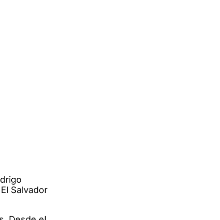
drigo
 El Salvador
s. Desde el