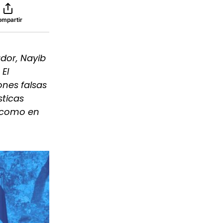
ompartir
ador, Nayib
El
ones falsas
sticas
í como en