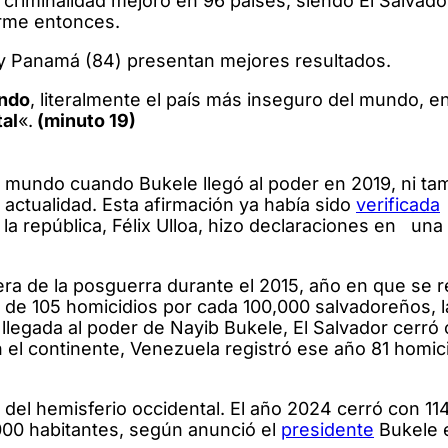
 criminalidad mejoró en 96 países, siendo El Salvado
forme entonces.
4) y Panamá (84) presentan mejores resultados.
undo
, literalmente el país más inseguro del mundo, en
tal
«.
(minuto 19)
l mundo cuando Bukele llegó al poder en 2019, ni ta
 actualidad. Esta afirmación ya había sido
verificada
la república, Félix Ulloa, hizo declaraciones en una 
 era de la posguerra durante el 2015, año en que se r
 de 105 homicidios por cada 100,000 salvadoreños, l
a llegada al poder de Nayib Bukele, El Salvador cerró
 el continente, Venezuela registró ese año 81 homic
del hemisferio occidental. El año 2024 cerró con 11
000 habitantes, según anunció el
presidente
Bukele e