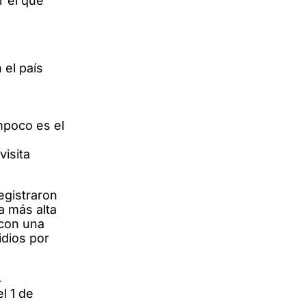
r el que
 el país
mpoco es el
visita
egistraron
a más alta
 con una
idios por
4
l 1 de