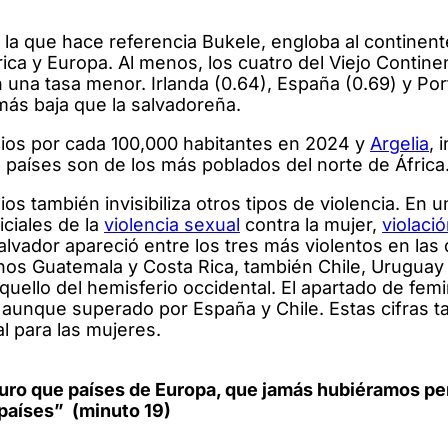
a la que hace referencia Bukele, engloba al continent
ca y Europa. Al menos, los cuatro del Viejo Contine
n una tasa menor. Irlanda (0.64), España (0.69) y Por
 más baja que la salvadoreña.
dios por cada 100,000 habitantes en 2024 y
Argelia
, 
 países son de los más poblados del norte de África
os también invisibiliza otros tipos de violencia. En u
iciales de la
violencia sexual
contra la mujer,
violaci
lvador apareció entre los tres más violentos en las
cinos Guatemala y Costa Rica, también Chile, Urugua
aquello del hemisferio occidental. El apartado de femi
 aunque superado por España y Chile. Estas cifras 
al para las mujeres.
guro que países de Europa, que jamás hubiéramos p
 países” (minuto 19)