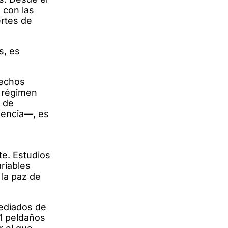
 con las
ertes de
s, es
echos
l régimen
s de
lencia—, es
te. Estudios
ariables
 la paz de
mediados de
21 peldaños