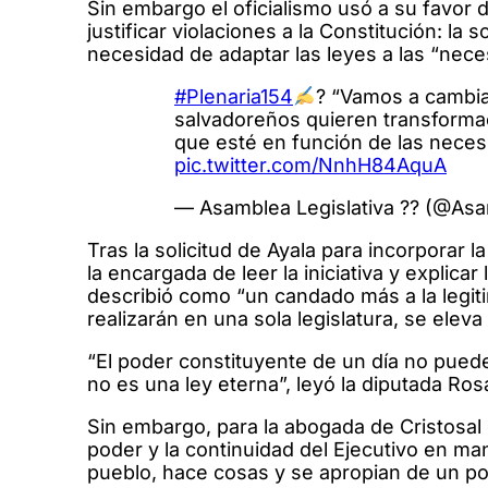
Sin embargo el oficialismo usó a su favor 
justificar violaciones a la Constitución: la
necesidad de adaptar las leyes a las “nece
#Plenaria154
? “Vamos a cambia
salvadoreños quieren transformac
que esté en función de las neces
pic.twitter.com/NnhH84AquA
— Asamblea Legislativa ?? (@As
Tras la solicitud de Ayala para incorporar 
la encargada de leer la iniciativa y explic
describió como “un candado más a la legit
realizarán en una sola legislatura, se eleva
“El poder constituyente de un día no pued
no es una ley eterna”, leyó la diputada Ros
Sin embargo, para la abogada de Cristosal e
poder y la continuidad del Ejecutivo en m
pueblo, hace cosas y se apropian de un po