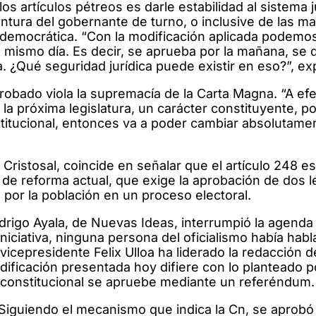
os artículos pétreos es darle estabilidad al sistema j
ntura del gobernante de turno, o inclusive de las ma
a democrática. “Con la modificación aplicada podemos 
 mismo día. Es decir, se aprueba por la mañana, se 
a. ¿Qué seguridad jurídica puede existir en eso?”, ex
obado viola la supremacía de la Carta Magna. “A ef
la próxima legislatura, un carácter constituyente, po
nstitucional, entonces va a poder cambiar absolutame
Cristosal, coincide en señalar que el artículo 248 e
e reforma actual, que exige la aprobación de dos le
por la población en un proceso electoral.
rigo Ayala, de Nuevas Ideas, interrumpió la agenda 
 iniciativa, ninguna persona del oficialismo había hab
icepresidente Felix Ulloa ha liderado la redacción 
dificación presentada hoy difiere con lo planteado p
a constitucional se apruebe mediante un referéndum
a: “Siguiendo el mecanismo que indica la Cn, se aprobó