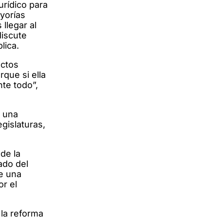
urídico para
yorías
llegar al
discute
plica.
ectos
rque si ella
nte todo”,
s una
gislaturas,
de la
lado del
de una
or el
.
 la reforma