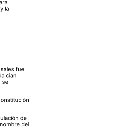
ara
y la
a
osales fue
da cian
s se
onstitución
mulación de
n nombre del
.