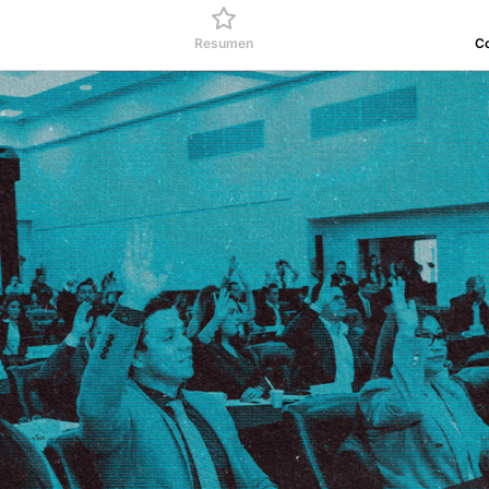
Resumen
C