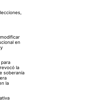
elecciones,
 modificar
ucional en
 y
 para
 revocó la
de soberanía
iera
en la
ativa