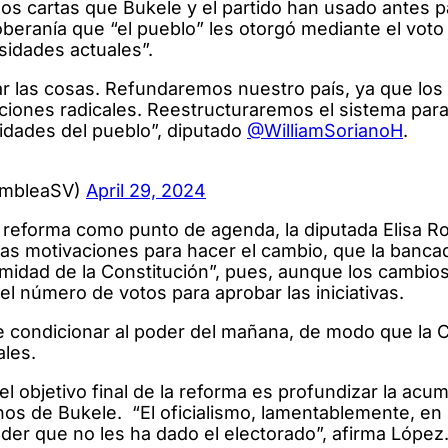
dos cartas que Bukele y el partido han usado antes p
 soberanía que “el pueblo” les otorgó mediante el voto 
sidades actuales”.
r las cosas. Refundaremos nuestro país, ya que los
iones radicales. Reestructuraremos el sistema par
idades del pueblo”, diputado
@WilliamSorianoH
.
ambleaSV)
April 29, 2024
la reforma como punto de agenda, la diputada Elisa R
ar las motivaciones para hacer el cambio, que la banca
imidad de la Constitución”, pues, aunque los cambio
 el número de votos para aprobar las iniciativas.
e condicionar al poder del mañana, de modo que la C
ales.
l objetivo final de la reforma es profundizar la acu
anos de Bukele. “El oficialismo, lamentablemente, e
der que no les ha dado el electorado”, afirma López