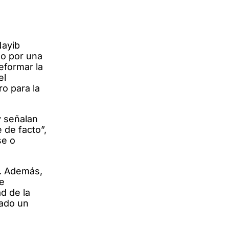
Nayib
do por una
reformar la
el
o para la
y señalan
 de facto”,
se o
n. Además,
ue
ad de la
rado un