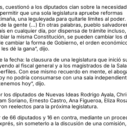
s, cuestionó a los diputados cian sobre la necesidad
 permitir que una sola legislatura apruebe reformas
maña, una leguleyada para quitarle límites al poder.
de la gente (…) En otras palabras, pueblo salvadore
ís en cualquier día, por dispensa de trámite incluso
biar la misma Constitución, se pueden cambiar los 
e cambiar la forma de Gobierno, el orden económic
les dé la gana”, dijo.
 la fecha: la clausura de una legislatura que inició s
yendo al fiscal general y a los magistrados de la Sala
 perfiles. Con ese mismo recuerdo en mente, el abo
hoy no podría consumarse con una sala independient
tenemos hoy”, dijo.
or los diputados de Nuevas Ideas Rodrigo Ayala, Chri
liam Soriano, Ernesto Castro, Ana Figueroa, Eliza Rosa
ron reelectos para la próxima legislatura.
r de 66 diputados y 16 en contra, mediante un proce
xprés, sin someterlo a la discusión de una comisión, 