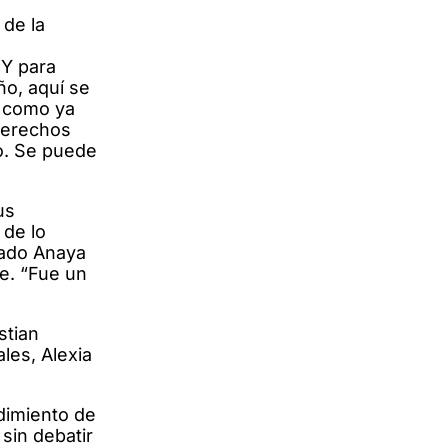
 de la
 Y para
ño, aquí se
, como ya
derechos
o. Se puede
us
 de lo
gado Anaya
e. “Fue un
stian
les, Alexia
dimiento de
sin debatir