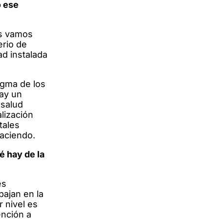
o ese
as vamos
erio de
ad instalada
igma de los
hay un
 salud
lización
tales
haciendo.
é hay de la
es
bajan en la
 nivel es
ención a