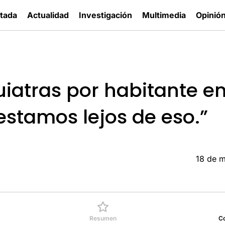
tada
Actualidad
Investigación
Multimedia
Opinió
iatras por habitante en
 estamos lejos de eso.”
18 de 
Resumen
C