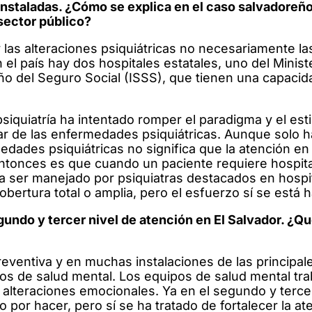
instaladas. ¿Cómo se explica en el caso salvadoreñ
sector público?
 las alteraciones psiquiátricas no necesariamente l
n el país hay dos hospitales estatales, uno del Minist
eño del Seguro Social (ISSS), que tienen una capacid
siquiatría ha intentado romper el paradigma y el est
ilar de las enfermedades psiquiátricas. Aunque solo 
edades psiquiátricas no significa que la atención en
ntonces es que cuando un paciente requiere hospita
da ser manejado por psiquiatras destacados en hospi
ertura total o amplia, pero el esfuerzo sí se está 
undo y tercer nivel de atención en El Salvador. ¿Qu
preventiva y en muchas instalaciones de las principal
os de salud mental. Los equipos de salud mental tra
alteraciones emocionales. Ya en el segundo y tercer
 por hacer, pero sí se ha tratado de fortalecer la at