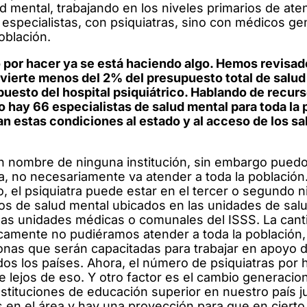
d mental, trabajando en los niveles primarios de ate
especialistas, con psiquiatras, sino con médicos ge
oblación.
por hacer ya se está haciendo algo. Hemos revisad
nvierte menos del 2% del presupuesto total de salud
upuesto del hospital psiquiátrico. Hablando de recur
 hay 66 especialistas de salud mental para toda la 
an estas condiciones al estado y al acceso de los s
en nombre de ninguna institución, sin embargo pued
sta, no necesariamente va atender a toda la población
, el psiquiatra puede estar en el tercer o segundo n
pos de salud mental ubicados en las unidades de salu
n las unidades médicas o comunales del ISSS. La cant
gicamente no pudiéramos atender a toda la población,
onas que serán capacitadas para trabajar en apoyo d
dos los países. Ahora, el número de psiquiatras por 
e lejos de eso. Y otro factor es el cambio generacio
nstituciones de educación superior en nuestro país j
s en el área y hay una proyección para que en ciert