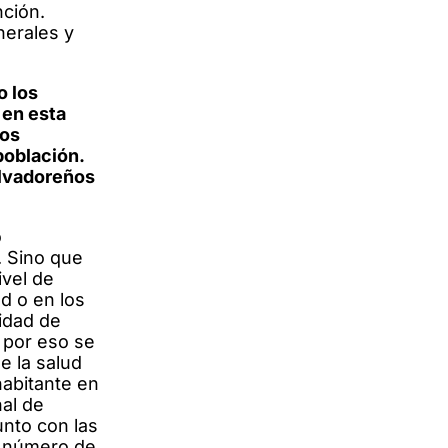
nción.
nerales y
o los
 en esta
sos
población.
alvadoreños
o
. Sino que
ivel de
d o en los
idad de
 por eso se
e la salud
habitante en
nal de
unto con las
o número de