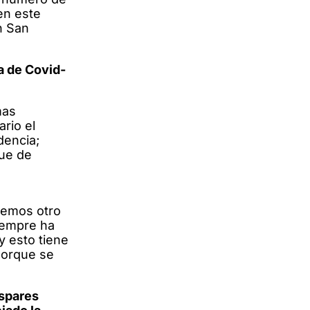
en este
n San
a de Covid-
mas
rio el
dencia;
que de
nemos otro
siempre ha
y esto tiene
porque se
ispares