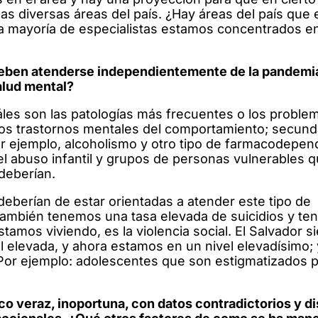
s diversas áreas del país. ¿Hay áreas del país que 
la mayoría de especialistas estamos concentrados e
eben atenderse independientemente de la pandemi
salud mental?
les son las patologías más frecuentes o los proble
los trastornos mentales del comportamiento; secunda
r ejemplo, alcoholismo y otro tipo de farmacodepen
 el abuso infantil y grupos de personas vulnerables 
deberían.
 deberían de estar orientadas a atender este tipo de
También tenemos una tasa elevada de suicidios y te
tamos viviendo, es la violencia social. El Salvador 
al elevada, y ahora estamos en un nivel elevadísimo; 
 Por ejemplo: adolescentes que son estigmatizados 
co veraz, inoportuna, con datos contradictorios y d