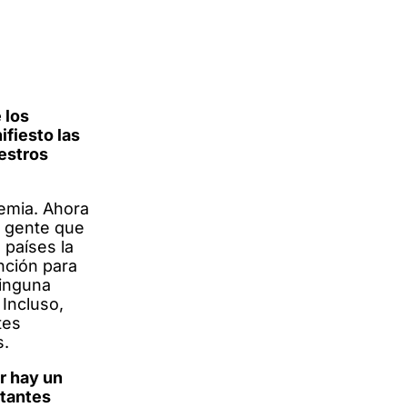
 los
ifiesto las
estros
demia. Ahora
a gente que
países la
nción para
ninguna
 Incluso,
tes
s.
r hay un
stantes