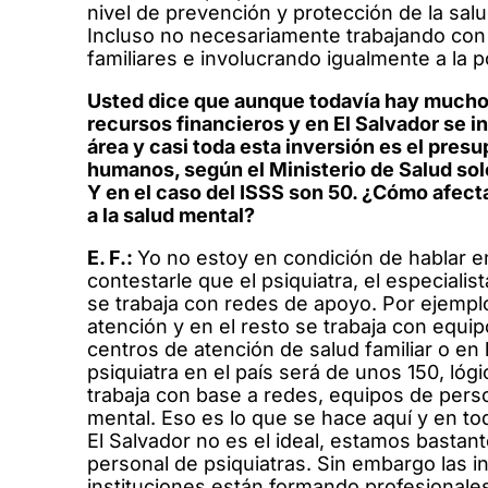
nivel de prevención y protección de la salu
Incluso no necesariamente trabajando con 
familiares e involucrando igualmente a la p
Usted dice que aunque todavía hay mucho 
recursos financieros y en El Salvador se i
área y casi toda esta inversión es el pres
humanos, según el Ministerio de Salud solo
Y en el caso del ISSS son 50. ¿Cómo afect
a la salud mental?
E. F.:
Yo no estoy en condición de hablar 
contestarle que el psiquiatra, el especiali
se trabaja con redes de apoyo. Por ejemplo
atención y en el resto se trabaja con equi
centros de atención de salud familiar o e
psiquiatra en el país será de unos 150, ló
trabaja con base a redes, equipos de pers
mental. Eso es lo que se hace aquí y en to
El Salvador no es el ideal, estamos bastant
personal de psiquiatras. Sin embargo las i
instituciones están formando profesionale