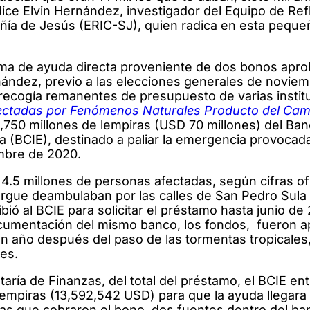
dice Elvin Hernández, investigador del Equipo de Ref
ía de Jesús (ERIC-SJ), quien radica en esta pequeñ
orma de ayuda directa proveniente de dos bonos apr
nández, previo a las elecciones generales de novie
 recogía remanentes de presupuesto de varias instit
Afectadas por Fenómenos Naturales Producto del Cam
1,750 millones de lempiras (USD 70 millones) del Ba
(BCIE), destinado a paliar la emergencia provocada
embre de 2020.
4.5 millones de personas afectadas, según cifras of
ergue deambulaban por las calles de San Pedro Sula 
ió al BCIE para solicitar el préstamo hasta junio de 
cumentación del mismo banco, los fondos, fueron 
un año después del paso de las tormentas tropicales
les.
ía de Finanzas, del total del préstamo, el BCIE ent
empiras (13,592,542 USD) para que la ayuda llegara
nas que cobraron el bono, dos fuentes dentro del ba