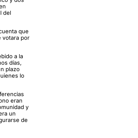
 en
l del
 cuenta que
e votara por
bido a la
nos días,
n plazo
quienes lo
ferencias
bono eran
comunidad y
era un
egurarse de