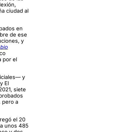
lexión,
a ciudad al
obados en
mbre de ese
uciones, y
bio
nco
 por el
iciales— y
y El
2021, siete
aprobados
, pero a
regó el 20
 a unos 485
nco y dos