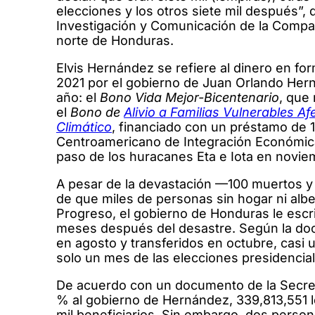
elecciones y los otros siete mil después”, 
Investigación y Comunicación de la Compañ
norte de Honduras.
Elvis Hernández se refiere al dinero en f
2021 por el gobierno de Juan Orlando Her
año: el
Bono Vida Mejor-Bicentenario
, que
el
Bono de
Alivio a Familias Vulnerables 
Climático
, financiado con un préstamo de 
Centroamericano de Integración Económica 
paso de los huracanes Eta e Iota en novi
A pesar de la devastación —100 muertos y 
de que miles de personas sin hogar ni alb
Progreso, el gobierno de Honduras le escrib
meses después del desastre. Según la do
en agosto y transferidos en octubre, casi 
solo un mes de las elecciones presidencia
De acuerdo con un documento de la Secretar
% al gobierno de Hernández, 339,813,551 l
mil beneficiarios. Sin embargo, dos perso