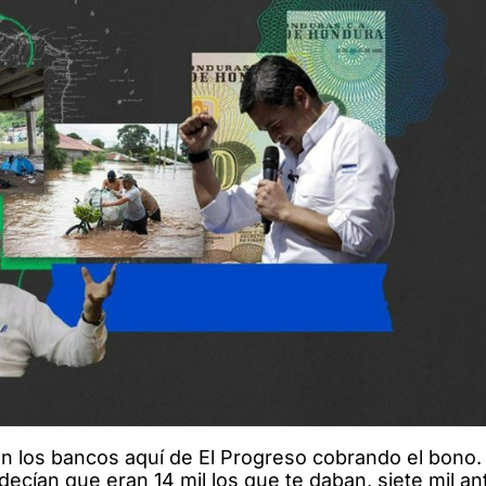
 los bancos aquí de El Progreso cobrando el bono.
 decían que eran 14 mil los que te daban, siete mil an