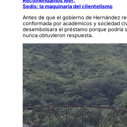
Recomendamos leer:
:
Sedis: la maquinaria del clientelismo
El
Antes de que el gobierno de Hernández reci
prést
conformada por académicos y sociedad civi
del
desembolsara el préstamo porque podría ser
BCIE
nunca obtuvieron respuesta.
para
la
emerg
de
Eta
e
Iota
que
JOH
utilizó
para
compr
votos