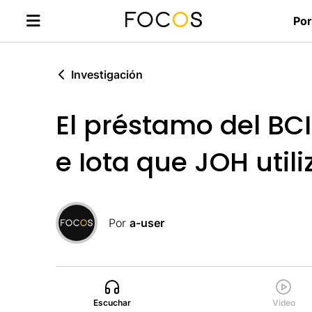
Por
Investigación
El préstamo del BC
e Iota que JOH util
Por
a-user
Escuchar
Video