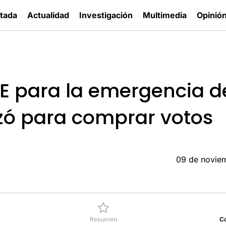
tada
Actualidad
Investigación
Multimedia
Opinió
IE para la emergencia d
izó para comprar votos
09 de novie
Resumen
C