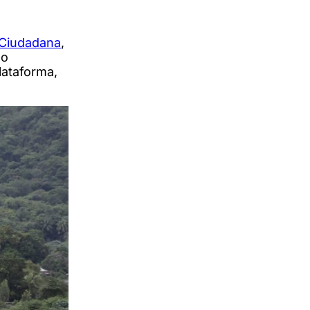
Ciudadana
,
no
lataforma,