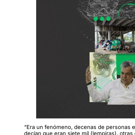
“Era un fenómeno, decenas de personas en
decían que eran siete mil (lempiras), otras