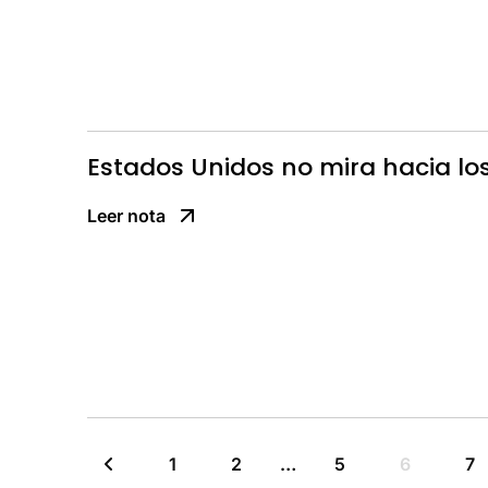
Estados Unidos no mira hacia lo
Leer nota
1
2
…
5
6
7