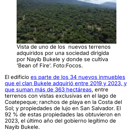
Vista de uno de los nuevos terrenos
adquiridos por una sociedad dirigida
por Nayib Bukele y donde se cultiva
‘Bean of Fire’. Foto:Focos.
El edificio
es parte de los 34 nuevos inmuebles
que el clan Bukele adquirió entre 2019 y 2023, y
que suman más de 363 hectáreas
, entre
terrenos con vistas exclusivas en el lago de
Coatepeque; ranchos de playa en la Costa del
Sol; y propiedades de lujo en San Salvador. El
92 % de estas propiedades las obtuvieron en
2023, el último año del gobierno legítimo de
Nayib Bukele.