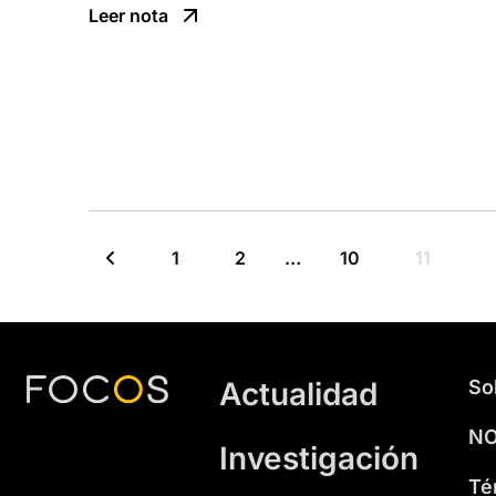
Leer nota
1
2
…
10
11
Actualidad
So
NO
Investigación
Té