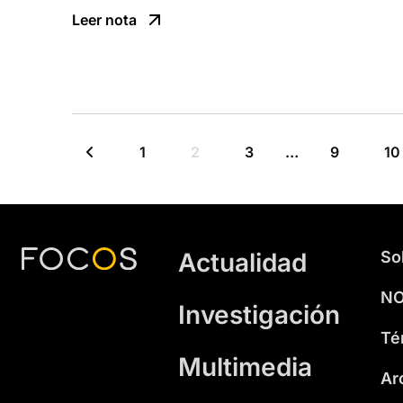
Leer nota
1
2
3
…
9
10
Actualidad
So
NO
Investigación
Té
Multimedia
Ar