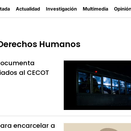
tada
Actualidad
Investigación
Multimedia
Opinió
n Derechos Humanos
 documenta
viados al CECOT
para encarcelar a