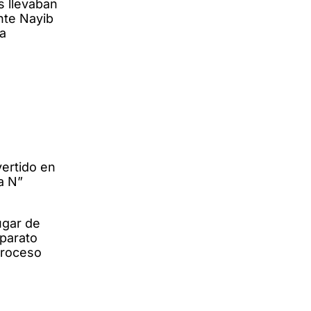
s llevaban
ente Nayib
ra
vertido en
a N”
ugar de
aparato
proceso