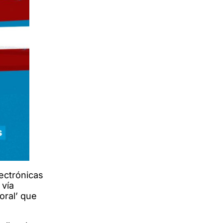
lectrónicas
 vía
oral’ que