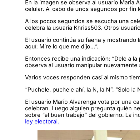
En la imagen se observa al usuario Maria Al
celular. Al cabo de unos segundos por fin 
A los pocos segundos se escucha una celebr
celebra la usuaria Khriss503. Otros usuar
El usuario continúa su faena y mostrando la
aquí: Mire lo que me dijo…”.
Entonces recibe una indicación: “Dele a la 
observa al usuario manipular nuevamente s
Varios voces responden casi al mismo tiemp
“Puchele, puchele ahí, la N, la N”. “Solo la
El usuario Mario Alvarenga vota por una ca
celebran. Luego alguien pregunta quién nec
sobre “el buen trabajo” del gobierno. La i
ley electoral.