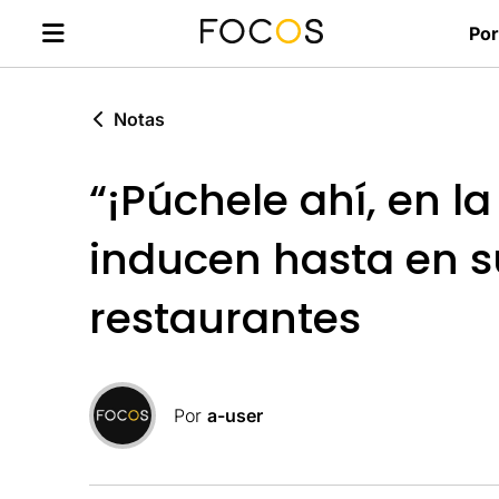
Por
Notas
“¡Púchele ahí, en la
inducen hasta en 
restaurantes
Por
a-user