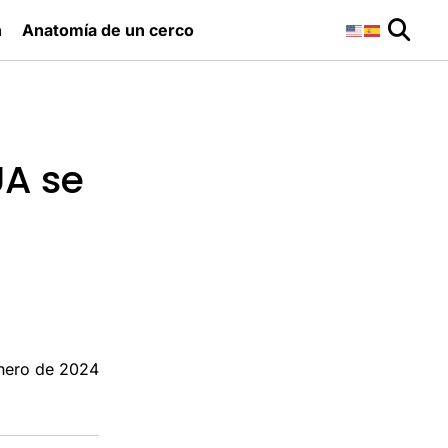
n
Anatomía de un cerco
UA se
nero de 2024