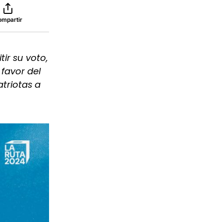
ompartir
ir su voto,
favor del
atriotas a