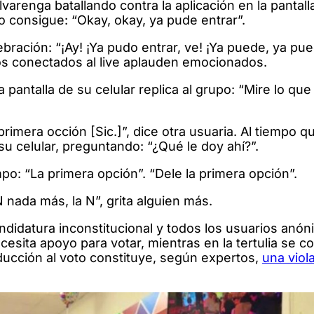
varenga batallando contra la aplicación en la pantall
lo consigue: “Okay, okay, ya pude entrar”.
ación: “¡Ay! ¡Ya pudo entrar, ve! ¡Ya puede, ya pue
ios conectados al live aplauden emocionados.
 pantalla de su celular replica al grupo: “Mire lo qu
primera occión [Sic.]”, dice otra usuaria. Al tiempo q
u celular, preguntando: “¿Qué le doy ahí?”.
o: “La primera opción”. “Dele la primera opción”.
 N nada más, la N”, grita alguien más.
ndidatura inconstitucional y todos los usuarios anó
esita apoyo para votar, mientras en la tertulia se 
nducción al voto constituye, según expertos,
una viola