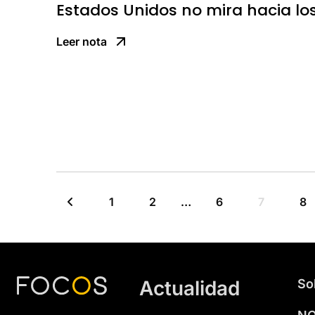
Estados Unidos no mira hacia lo
Leer nota
1
2
…
6
7
8
Actualidad
So