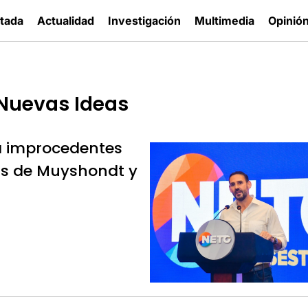
tada
Actualidad
Investigación
Multimedia
Opinió
 Nuevas Ideas
ra improcedentes
as de Muyshondt y