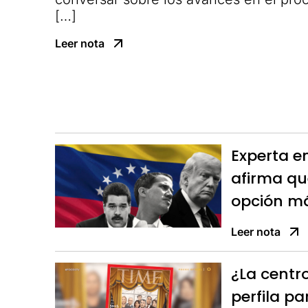
[…]
Leer nota
Experta en
afirma que
opción má
Leer nota
¿La centr
perfila pa