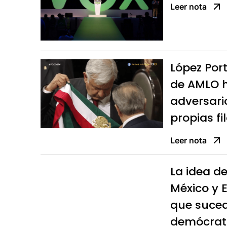
Leer nota
López Porti
de AMLO h
adversario
propias fi
Leer nota
La idea d
México y 
que suce
demócrat