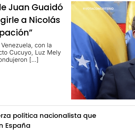
de Juan Guaidó
girle a Nicolás
rpación”
 Venezuela, con la
fecto Cucuyo, Luz Mely
ondujeron […]
erza política nacionalista que
en España