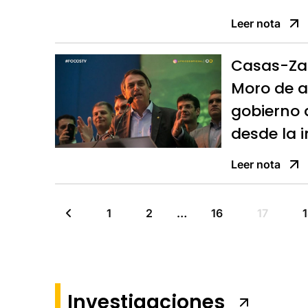
Leer nota
Casas-Zam
Moro de a
gobierno 
desde la 
Leer nota
1
2
…
16
17
Investigaciones